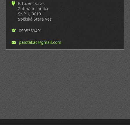
P.T.dent s.r.o.
Zubná technika
SNP 1, 06101
Spišská Stará Ves
0905359491
palotaka
c@gmail.
com
© 2014 Všetky práva vyhradené.